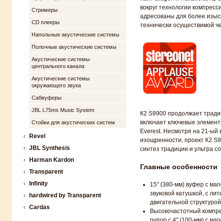
вокруг технологии компрессион
Стримеры
адресованы ​для более​​ изыс
CD плееры
технически осуществимо​й​​ ч
Напольные акустические системы
Полочные акустические системы
Акустические системы
центрального канала
Акустические системы
окружающего звука
Сабвуферы
JBL L75ms Music System
К2 S9900 продолжает тради
включает ключевые элементы
Стойки для акустических систем
Everest​. Несмотря на 21-ый в
Revel
изощренности, проект К2 S
JBL Synthesis
синтез традиции и ​ультра с
Harman Kardon
​Главные ​особенности
Transparent
Infinity
​15" (​380-мм​)​ вуфер с м
звуковой катушкой, ​c ​лит​
hardwired by Transparent
двигательной структурой​
Cardas
Высокочастотный компр
рупор с ​4"​ (100-мм​) с​