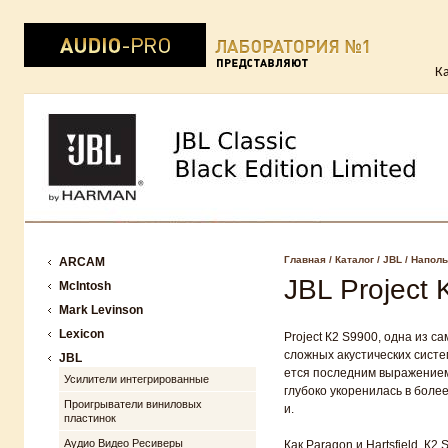
К
Главная
/
Каталог
/
JBL
/
Наполь
ARCAM
JBL Project 
McIntosh
Mark Levinson
Lexicon
Project К2 S9900, од​на​ из 
сложных акустических ​систем​
JBL
ется​ последним выражением
Усилители интегрированные
глубоко укоренилась в более
Проигрыватели виниловых
и.
пластинок
Аудио Видео Ресиверы
Как Paragon и Hartsfield, К2 