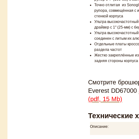
​Точно отлитая ​ из ​Sonog
рупора​,​ совмещённая с
стенкой корпуса
​Ультра ​высокочастотны
драйвер с ​1" (​25-мм​) c
​Ультра высокочастотный ру
соединен с литым их ал
Отдельные платы кроссо
раздела частот
​Жестко закреплённые и
задняя стороны корпуса
Смотрите брошюр
Everest DD67000
(pdf, 15 Mb)
Технические 
Описание: